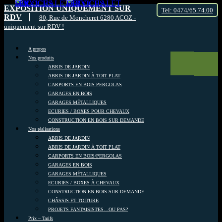
EXPOSITION UNIQUEMENT SUR
Tel: 0474/65.74.00
RDV
80, Rue de Moncheret 6280 ACOZ -
uniquement sur RDV !
A propos
Nos produits
ABRIS DE JARDIN
ABRIS DE JARDIN À TOIT PLAT
CARPORTS EN BOIS PERGOLAS
GARAGES EN BOIS
GARAGES MÉTALLIQUES
ECURIES / BOXES POUR CHEVAUX
CONSTRUCTION EN BOIS SUR DEMANDE
Nos réalisations
ABRIS DE JARDIN
ABRIS DE JARDIN À TOIT PLAT
CARPORTS EN BOIS/PERGOLAS
GARAGES EN BOIS
GARAGES MÉTALLIQUES
ECURIES / BOXES À CHEVAUX
CONSTRUCTION EN BOIS SUR DEMANDE
CHÂSSIS ET TOITURE
PROJETS FANTAISISTES…OU PAS?
Prix – Tarifs