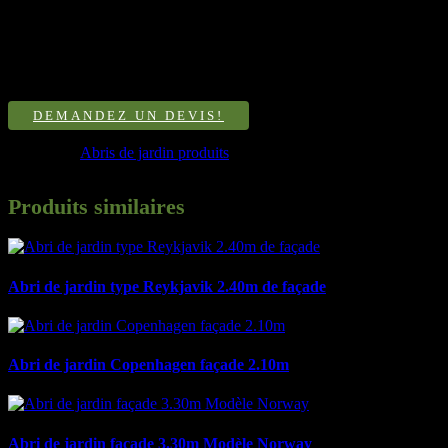
possible.
Quincailleries et gonds en aluminium.
Construction pensée et soignée.
Possibilité de réaliser une abri de jardin à toit plat avec
panneaux métallique isolé (IDE).
DEMANDEZ UN DEVIS!
Catégorie :
Abris de jardin produits
Produits similaires
Abri de jardin type Reykjavik 2.40m de façade
Abri de jardin Copenhagen façade 2.10m
Abri de jardin façade 3.30m Modèle Norway