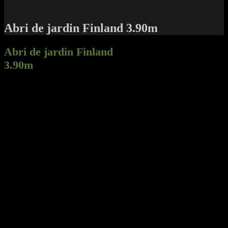
Abri de jardin Finland 3.90m
Abri de jardin Finland
3.90m
Dimension de la façade
3.90m.
Profondeurs de 1.80m à
3.90m et plus (voir tarif).
Madriers de parois profilés en 34, 45 et 56mm d’épaisseur.
Sapin rouge du nord traité par bain d’huile Prev-Construct
(fongicide insecticide).
Planches de toit sciées à mesure et rabotées en 22mm.
Planches de finition sciées à mesure et rabotées des 4 cotés en
22mm.
Planche de rive prévue pour le placement d’une gouttière.
1 Porte simple gauche ou droite avec serrure type Yale.
2 Fenêtres 90×60 avec carreaux 4mm et croisillons.
Couverture en shingles noirs qualité A , Autres couvertures