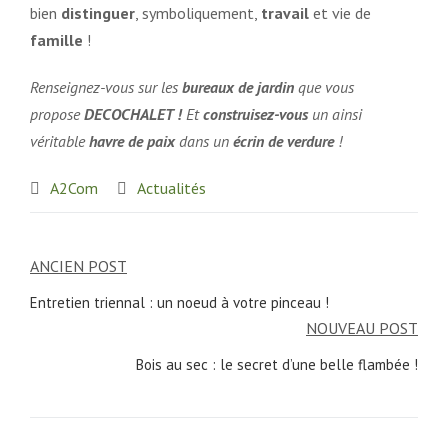
bien
distinguer
, symboliquement,
travail
et vie de
famille
!
Renseignez-vous sur les
bureaux de jardin
que vous
propose
DECOCHALET !
Et
construisez-vous
un ainsi
véritable
havre de paix
dans un
écrin de verdure
!
A2Com
Actualités
Navigation
ANCIEN POST
de
Entretien triennal : un noeud à votre pinceau !
l’article
NOUVEAU POST
Bois au sec : le secret d’une belle flambée !