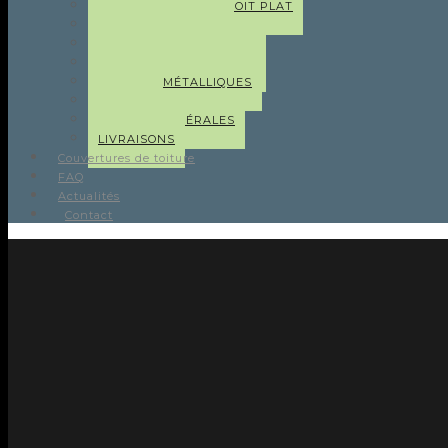
ABRIS DE JARDIN À TOIT PLAT
CARPORTS EN BOIS
GARAGES EN BOIS
MAXIMUM 40M2 ! (CODT)
GARAGES MÉTALLIQUES
ÉCURIES
OPTIONS GÉNÉRALES
LIVRAISONS
Couvertures de toiture
FAQ
Actualités
Contact