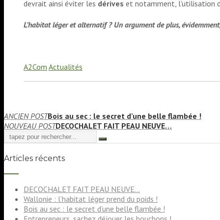
devrait ainsi éviter les
dérives
et notamment, l’utilisation 
L’habitat léger et alternatif ? Un argument de plus, évidemmen
A2Com
Actualités
Navigation
ANCIEN POST
Bois au sec : le secret d’une belle flambée !
NOUVEAU POST
DECOCHALET FAIT PEAU NEUVE…
de
l’article
Articles récents
DECOCHALET FAIT PEAU NEUVE…
Wallonie : l’habitat léger prend du poids !
Bois au sec : le secret d’une belle flambée !
Entrepreneurs, sachez déjouer les bouchons !