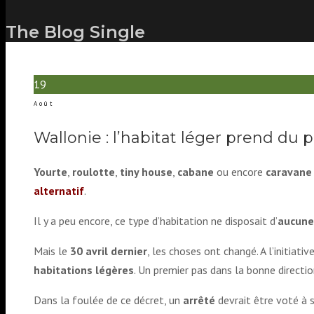
The Blog Single
19
Août
Wallonie : l’habitat léger prend du p
Yourte
,
roulotte
,
tiny house
,
cabane
ou encore
caravane
alternatif
.
Il y a peu encore, ce type d’habitation ne disposait d’
aucune
Mais le
30 avril dernier
, les choses ont changé. A l’initiat
habitations légères
. Un premier pas dans la bonne directi
Dans la foulée de ce décret, un
arrêté
devrait être voté à s