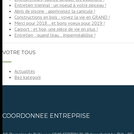
Entretien triennal : un noeud à votre pinceau !
Abris de piscine : apprivoisez la canicule !
Constructions en bois : voyez la vie en GRAND !
Merci pour 2018… et bons voeux pour 2019 !
Carport : et hop, une pièce de vie en plus !
Entretien : quand l’eau… imperméabilise !
VOTRE TOUS
Actualités
Bez kategorii
COORDONNEE ENTREPRISE