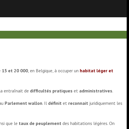
e
15 et 20 000
, en Belgique, à occuper un
habitat léger et
la entraînait de
difficultés pratiques
et
administratives
.
 au
Parlement wallon
. Il
définit
et
reconnait
juridiquement les
nsi que le
taux de peuplement
des habitations légères. On