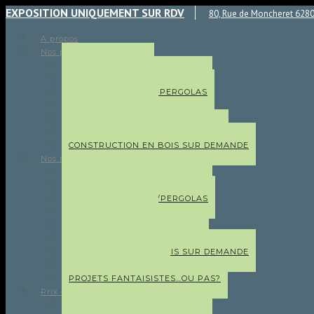
EXPOSITION UNIQUEMENT SUR RDV
80, Rue de Moncheret 6280
A propos
Nos produits
ABRIS DE JARDIN
ABRIS DE JARDIN À TOIT PLAT
CARPORTS EN BOIS PERGOLAS
GARAGES EN BOIS
GARAGES MÉTALLIQUES
ECURIES / BOXES POUR CHEVAUX
CONSTRUCTION EN BOIS SUR DEMANDE
Nos réalisations
ABRIS DE JARDIN
ABRIS DE JARDIN À TOIT PLAT
CARPORTS EN BOIS/PERGOLAS
GARAGES EN BOIS
GARAGES MÉTALLIQUES
ECURIES / BOXES À CHEVAUX
CONSTRUCTION EN BOIS SUR DEMANDE
CHÂSSIS ET TOITURE
PROJETS FANTAISISTES…OU PAS?
Prix – Tarifs
ABRIS DE JARDIN